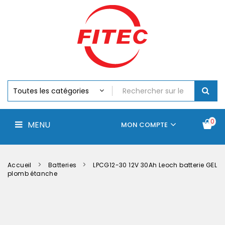
Batteries
MENU
Piles
Chargeurs
Et
Testeurs
Assemblages
Accus
Perceuse,
Visseuse
Et
0
MENU
Batteries
MON COMPTE
Électroportatifs
Accueil
Contactez-
La
nous
société
Accueil
Batteries
LPCG12-30 12V 30Ah Leoch batterie GEL
plomb étanche