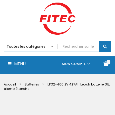
Batteries
MENU
Piles
Chargeurs
Et
Testeurs
Assemblages
Accus
Perceuse,
Visseuse
Et
0
MENU
Batteries
MON COMPTE
Électroportatifs
Accueil
Contactez-
La
nous
société
Accueil
Batteries
LPG2-400 2V 427Ah Leoch batterie GEL
plomb étanche