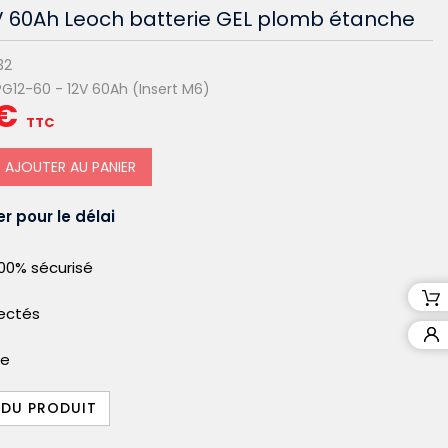
V 60Ah Leoch batterie GEL plomb étanche
32
G12-60 - 12V 60Ah (Insert M6)
 €
TTC
AJOUTER AU PANIER
r pour le délai
00% sécurisé
pectés
le
 DU PRODUIT