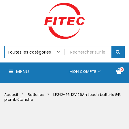
Batteries
MENU
Piles
Chargeurs
Et
Testeurs
Assemblages
Accus
Perceuse,
Visseuse
Et
0
MENU
Batteries
MON COMPTE
Électroportatifs
Accueil
Contactez-
La
nous
société
Accueil
Batteries
LPG12-26 12V 26Ah Leoch batterie GEL
plomb étanche