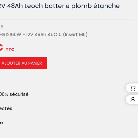
2V 48Ah Leoch batterie plomb étanche
06
HR12160W - 12V 48Ah 45C10 (Insert M6)
€
TTC
AJOUTER AU PANIER
00% sécurisé
pectés
le