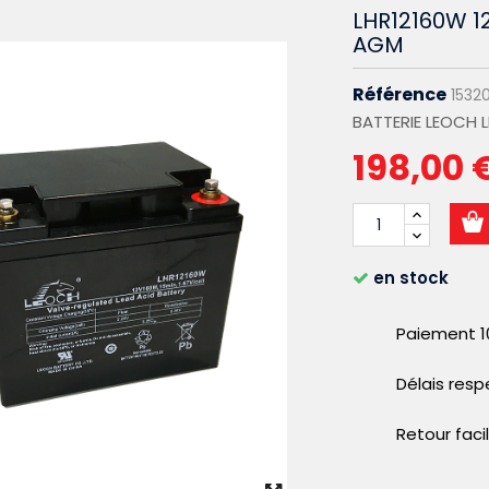
LHR12160W 1
AGM
Référence
1532
BATTERIE LEOCH L
198,00 
en stock
Paiement 1
Délais res
Retour faci