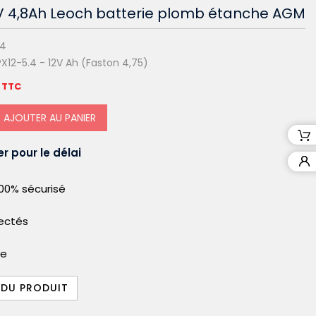
2V 4,8Ah Leoch batterie plomb étanche AGM
44
X12-5.4 - 12V Ah (Faston 4,75)
TTC
AJOUTER AU PANIER
r pour le délai
00% sécurisé
pectés
le
 DU PRODUIT