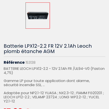
Batterie LPX12-2.2 FR 12V 2.1Ah Leoch
plomb étanche AGM
Référence
153138
BATTERIE LEOCH LPX12-2.2 - 12V 2.1Ah FR /UL94-V0 (Faston
4,75)
Gamme LP pour toute application dont alarme,
sécurité incendie SSI, ...
Adaptée pour NP2.1-12 YUASA ; NX2.3-12 ; FIAMM FG20201 ;
LEOCH LP12-2.2 ; VELAMP 23724 ; LONG WP2.2-12 ; YUCEL
Y2.1-12