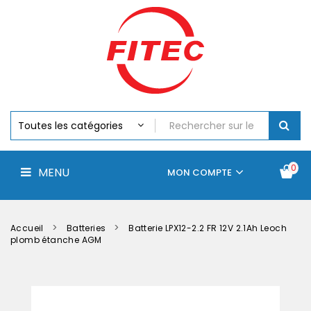
Batteries
MENU
Piles
Chargeurs
Et
Testeurs
Assemblages
Accus
Perceuse,
Visseuse
Et
0
MENU
Batteries
MON COMPTE
Électroportatifs
Accueil
Contactez-
La
nous
société
Accueil
Batteries
Batterie LPX12-2.2 FR 12V 2.1Ah Leoch
plomb étanche AGM