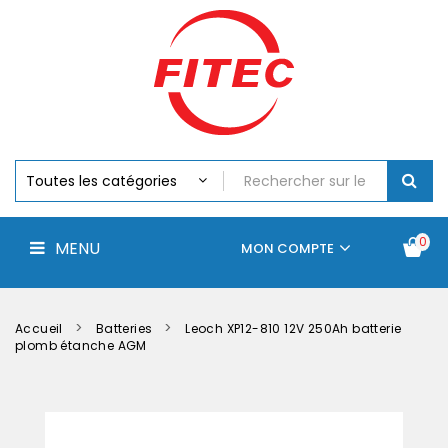
Batteries
MENU
Piles
Chargeurs
Et
Testeurs
Assemblages
Accus
Perceuse,
Visseuse
Et
0
MENU
Batteries
MON COMPTE
Électroportatifs
Accueil
Contactez-
La
nous
société
Accueil
Batteries
Leoch XP12-810 12V 250Ah batterie
plomb étanche AGM