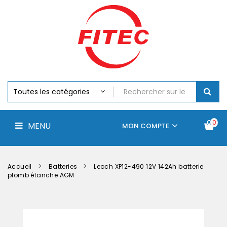
Batteries
MENU
Piles
Chargeurs
Et
Testeurs
Assemblages
Accus
Perceuse,
Visseuse
Et
0
MENU
Batteries
MON COMPTE
Électroportatifs
Accueil
Contactez-
La
nous
société
Accueil
Batteries
Leoch XP12-490 12V 142Ah batterie
plomb étanche AGM