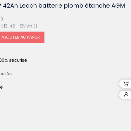
V 42Ah Leoch batterie plomb étanche AGM
53
C12-42 - 12V Ah ()
AJOUTER AU PANIER
00% sécurisé
pectés
le