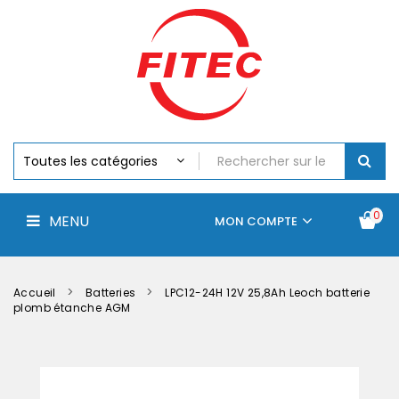
Batteries
MENU
Piles
Chargeurs
Et
Testeurs
Assemblages
Accus
Perceuse,
Visseuse
Et
0
MENU
Batteries
MON COMPTE
Électroportatifs
Accueil
Contactez-
La
nous
société
Accueil
Batteries
LPC12-24H 12V 25,8Ah Leoch batterie
plomb étanche AGM