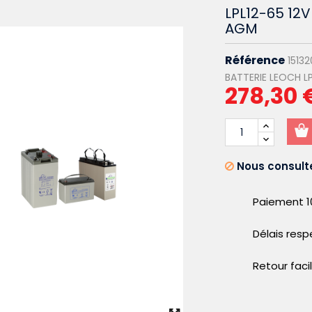
LPL12-65 12
AGM
Référence
15132
BATTERIE LEOCH LP
278,30 
Nous consulte
Paiement 1
Délais res
Retour faci