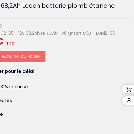
V 68,2Ah Leoch batterie plomb étanche
0
L12-65 - 12V 68,2Ah FR /UL94-V0 (Insert M6) - DJN12-65
€
TTC
AJOUTER AU PANIER
r pour le délai
00% sécurisé
pectés
le