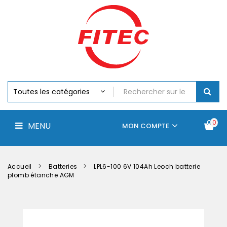
Batteries
MENU
Piles
Chargeurs
Et
Testeurs
Assemblages
Accus
Perceuse,
Visseuse
Et
0
MENU
Batteries
MON COMPTE
Électroportatifs
Accueil
Contactez-
La
nous
société
Accueil
Batteries
LPL6-100 6V 104Ah Leoch batterie
plomb étanche AGM