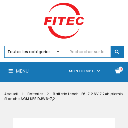
Batteries
MENU
Piles
Chargeurs
Et
Testeurs
Assemblages
Accus
Perceuse,
Visseuse
Et
0
MENU
Batteries
MON COMPTE
Électroportatifs
Accueil
Contactez-
La
nous
société
Accueil
Batteries
Batterie Leoch LP6-7.2 6V 7.2Ah plomb
étanche AGM UPS DJW6-7,2