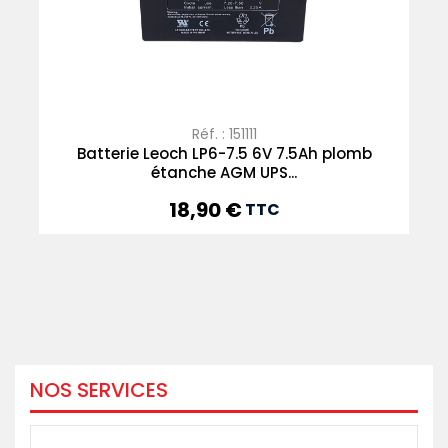
Réf. : 151111
Batterie Leoch LP6-7.5 6V 7.5Ah plomb
étanche AGM UPS...
18,90 €
Prix
TTC
NOS SERVICES