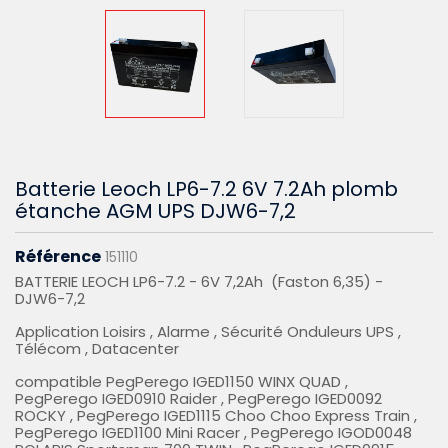
Batterie Leoch LP6-7.2 6V 7.2Ah plomb
étanche AGM UPS DJW6-7,2
Référence
151110
BATTERIE LEOCH LP6-7.2 - 6V 7,2Ah (Faston 6,35) -
DJW6-7,2
Application Loisirs , Alarme , Sécurité Onduleurs UPS ,
Télécom , Datacenter
compatible PegPerego IGED1150 WINX QUAD ,
PegPerego IGED0910 Raider , PegPerego IGED0092
ROCKY , PegPerego IGED1115 Choo Choo Express Train ,
PegPerego IGED1100 Mini Racer , PegPerego IGOD0048