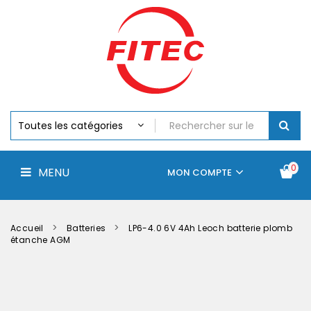
Batteries
MENU
Piles
Chargeurs
Et
Testeurs
Assemblages
Accus
Perceuse,
Visseuse
Et
0
MENU
Batteries
MON COMPTE
Électroportatifs
Accueil
Contactez-
La
nous
société
Accueil
Batteries
LP6-4.0 6V 4Ah Leoch batterie plomb
étanche AGM