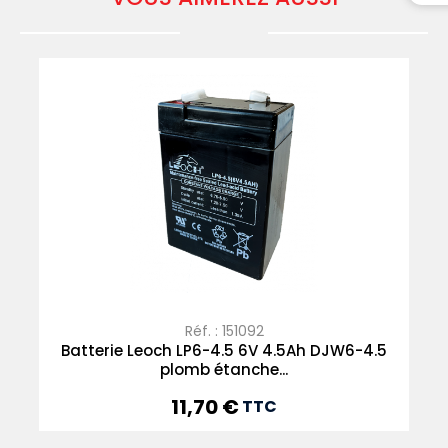
Réf. : 151092
Batterie Leoch LP6-4.5 6V 4.5Ah DJW6-4.5
plomb étanche...
11,70 €
Prix
TTC