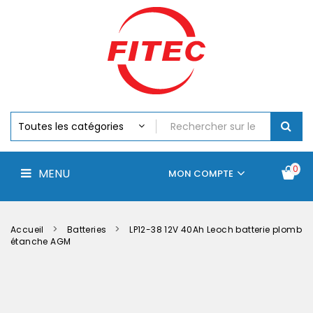
Batteries
MENU
Piles
Chargeurs
Et
Testeurs
Assemblages
Accus
Perceuse,
Visseuse
Et
0
MENU
Batteries
MON COMPTE
Électroportatifs
Accueil
Contactez-
La
nous
société
Accueil
Batteries
LP12-38 12V 40Ah Leoch batterie plomb
étanche AGM