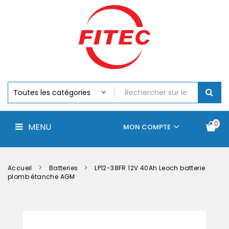
Batteries
MENU
Piles
Chargeurs
Et
Testeurs
Assemblages
Accus
Perceuse,
Visseuse
Et
0
MENU
Batteries
MON COMPTE
Électroportatifs
Accueil
Contactez-
La
nous
société
Accueil
Batteries
LP12-38FR 12V 40Ah Leoch batterie
plomb étanche AGM