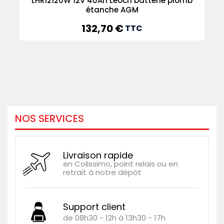
LHR12120W 12V 40Ah Leoch batterie plomb
étanche AGM
132,70 €
Prix
TTC
NOS SERVICES
Livraison rapide
en Colissimo, point relais ou en
retrait à notre dépôt
Support client
de 08h30 - 12h à 13h30 - 17h