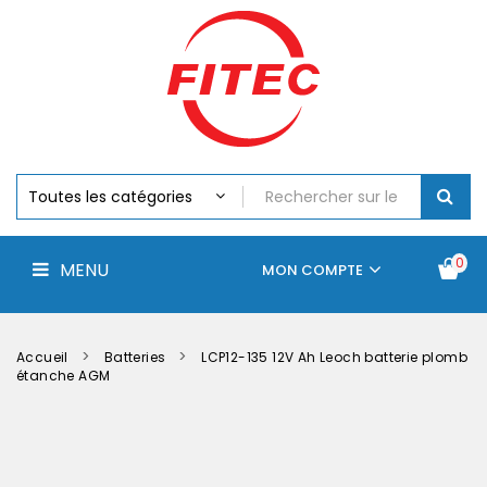
Batteries
MENU
Piles
Chargeurs
Et
Testeurs
Assemblages
Accus
Perceuse,
Visseuse
Et
0
MENU
Batteries
MON COMPTE
Électroportatifs
Accueil
Contactez-
La
nous
société
Accueil
Batteries
LCP12-135 12V Ah Leoch batterie plomb
étanche AGM