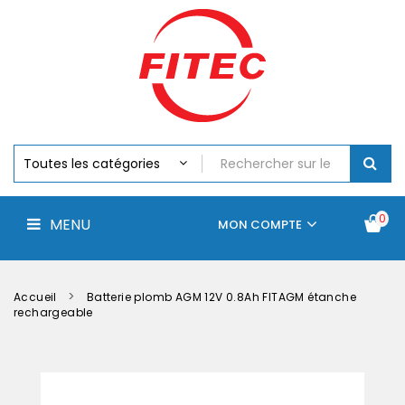
Batteries
MENU
Piles
Chargeurs
Et
Testeurs
Assemblages
Accus
Perceuse,
Visseuse
Et
0
MENU
Batteries
MON COMPTE
Électroportatifs
Accueil
Contactez-
La
nous
société
Accueil
Batterie plomb AGM 12V 0.8Ah FITAGM étanche
rechargeable