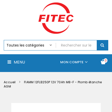
Batteries
MENU
Piles
Chargeurs
Et
Testeurs
Assemblages
Accus
Perceuse,
Visseuse
Et
0
MENU
Batteries
MON COMPTE
Électroportatifs
Accueil
Contactez-
La
nous
société
Accueil
FIAMM 12FLB250P 12V 70Ah M8-F - Plomb étanche
AGM